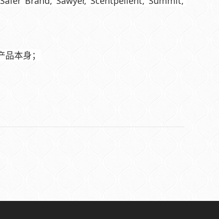
Safer Brand, Sawyer, Scentpellent, Summit, 
产品本身；